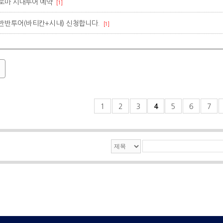
로마 시내투어 예약
[1]
반반투어(바티칸+시내) 신청합니다.
[1]
1
2
3
4
5
6
7