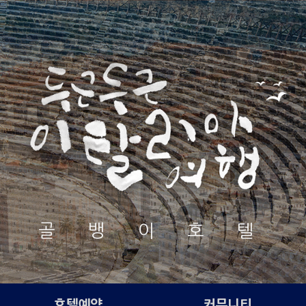
골 뱅 이 호 텔
호텔예약
커뮤니티