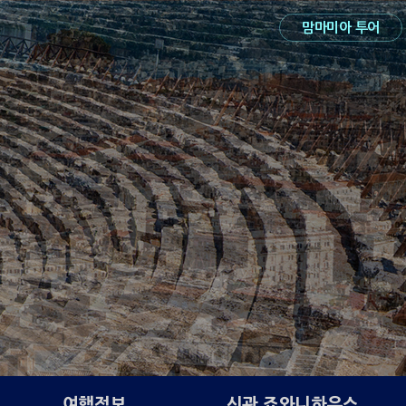
맘마미아 투어
여행정보
신관 죠와니하우스