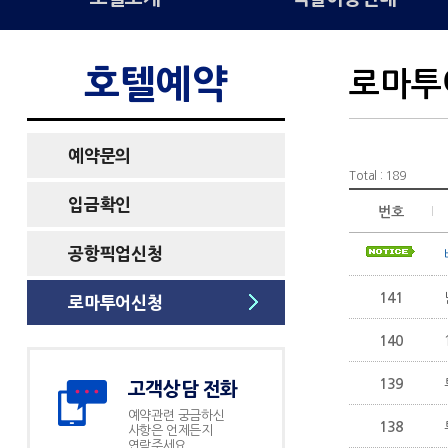
호텔예약
로마투
예약문의
Total : 189
입금확인
번호
공항픽업신청
141
로마투어신청
140
139
고객상담 전화
예약관련 궁금하신
138
사항은 언제든지
연락주세요.