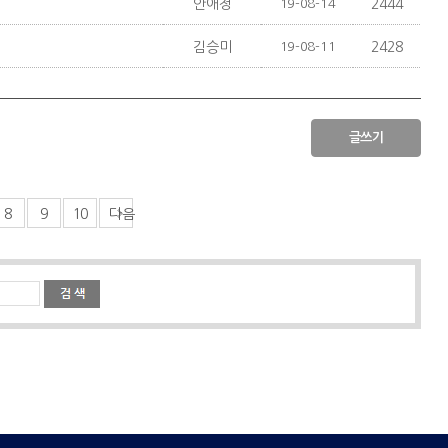
안애정
19-08-14
2444
김승미
19-08-11
2428
글쓰기
8
9
10
다음