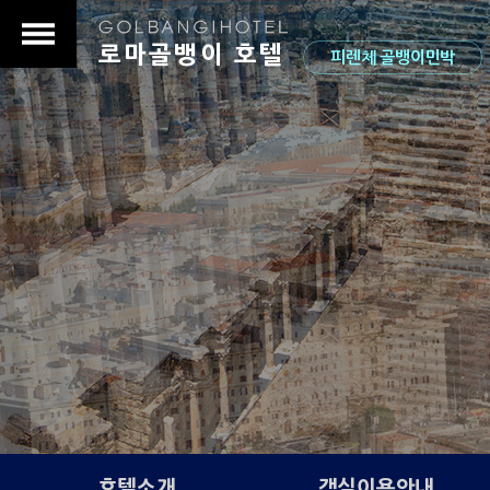
로마골뱅이 호텔
피렌체 골뱅이민박
s
호텔소개
객실이용안내