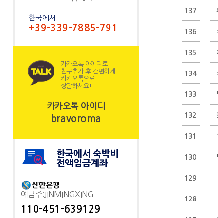
137
한국에서
+39-339-7885-791
136
135
카카오톡 아이디로
친구추가 후 간편하게
134
카카오톡으로
상담하세요!
133
카카오톡 아이디
132
bravoroma
131
한국에서 숙박비
130
전액입금계좌
129
예금주:JINMINGXING
128
110-451-639129