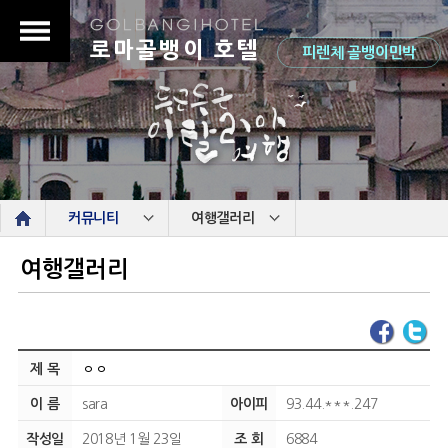
로마골뱅이 호텔
피렌체 골뱅이민박
s
커뮤니티
여행갤러리
여행갤러리
제 목
ㅇㅇ
이 름
sara
아이피
93.44.***.247
작성일
2018년 1월 23일
조 회
6884