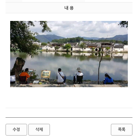
내 용
수정
삭제
목록