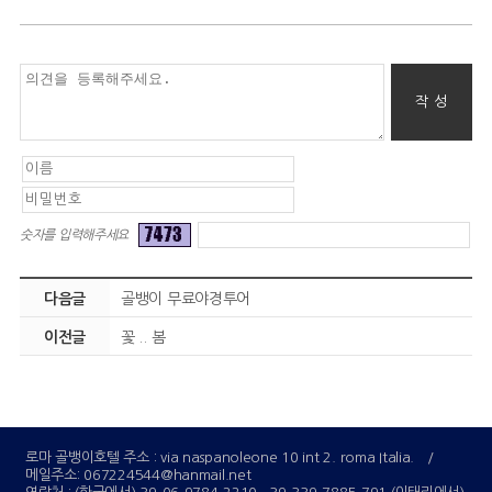
숫자를 입력해주세요
다음글
골뱅이 무료야경투어
이전글
꽃 .. 봄
로마 골뱅이호텔 주소 : via naspanoleone 10 int 2. roma Italia.
/
메일주소:
067224544@hanmail.net