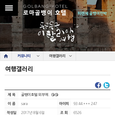
로마골뱅이 호텔
피렌체 골뱅이민박
s
커뮤니티
여행갤러리
여행갤러리
제 목
골뱅이호텔 외부에.. 😘😘
이 름
sara
아이피
93.44.***.247
작성일
2017년 8월 6일
조 회
6526