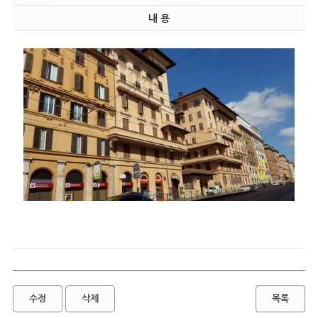
내 용
수정
삭제
목록