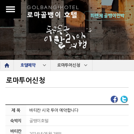
로마골뱅이 호텔
피렌체 골뱅이민박
s
호텔예약
로마투어신청
로마투어신청
제 목
바티칸 시국 투어 예약합니다
숙박지
골뱅이호텔
바티칸