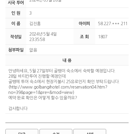
2024년 05월 28일
시국 투어
인 원
3
이 름
김진홍
아이피
58.227.***.211
2024년 5월 4일
작성일
조 회
1807
23:35:58
첨부파일
없음
내 용
안녕하세요, 5월 27일부터 골뱅이 숙소에서 숙박할 예정입니다.
28일 바티칸투어 진행할 예정인데
골뱅에 투어 숙소에서 현장지불시 25유로인지 확인 부탁드립니다.
(
http://www.golbangihotel.com/reservation04.htm?
no=39&page=1&pre=&mod=view)
예약 완료 확인은 어떻게 할수 있을까요?
감사합니다