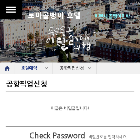
로마골뱅이 호텔
피렌체 골뱅이민박
s
호텔예약
공항픽업신청
공항픽업신청
이글은 비밀글입니다!
Check Password
비밀번호를 입력하세요.