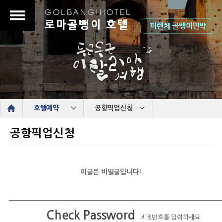
로마골뱅이 호텔
피렌체 골뱅이민박
s
호텔예약
공항픽업신청
공항픽업신청
이글은 비밀글입니다!
Check Password
비밀번호를 입력하세요.