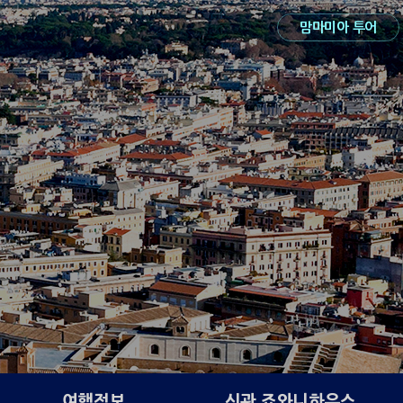
맘마미아 투어
여행정보
신관 죠와니하우스