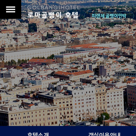
로마골뱅이 호텔
피렌체 골뱅이민박
s
호텔소개
객실이용안내