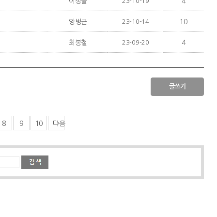
이상율
23-10-19
4
양병근
23-10-14
10
최봉철
23-09-20
4
글쓰기
8
9
10
다음