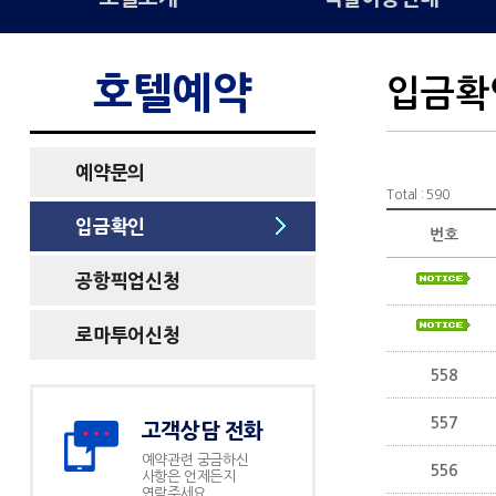
호텔예약
입금확
예약문의
Total : 590
입금확인
번호
공항픽업신청
로마투어신청
558
557
고객상담 전화
예약관련 궁금하신
556
사항은 언제든지
연락주세요.