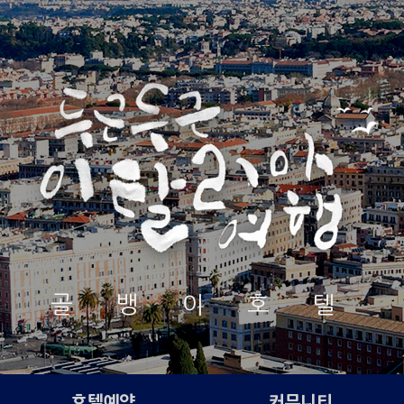
골 뱅 이 호 텔
호텔예약
커뮤니티