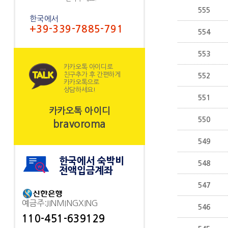
555
한국에서
+39-339-7885-791
554
553
카카오톡 아이디로
친구추가 후 간편하게
552
카카오톡으로
상담하세요!
551
카카오톡 아이디
550
bravoroma
549
한국에서 숙박비
548
전액입금계좌
547
예금주:JINMINGXING
546
110-451-639129