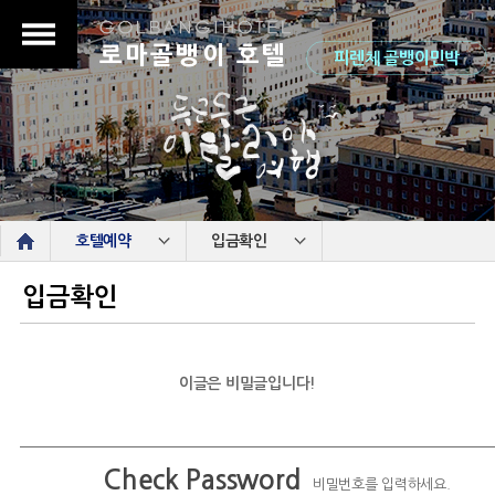
로마골뱅이 호텔
피렌체 골뱅이민박
s
호텔예약
입금확인
입금확인
이글은 비밀글입니다!
Check Password
비밀번호를 입력하세요.