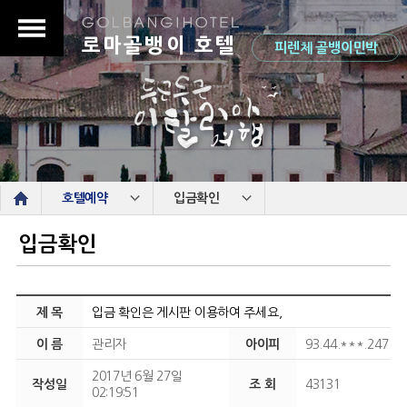
로마골뱅이 호텔
피렌체 골뱅이민박
s
호텔예약
입금확인
입금확인
제 목
입금 확인은 게시판 이용하여 주세요,
이 름
관리자
아이피
93.44.***.247
2017년 6월 27일
작성일
조 회
43131
02:19:51