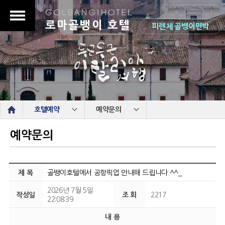
로마골뱅이 호텔
피렌체 골뱅이민박
s
호텔예약
예약문의
예약문의
제 목
골뱅이호텔에서 공항픽업 안내해 드립니다.^^_
2026년 7월 5일
작성일
조 회
2217
22:08:39
내 용