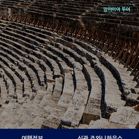
맘마미아 투어
여행정보
신관 죠와니하우스