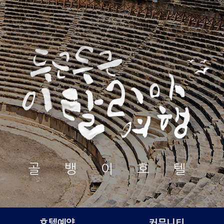
골 뱅 이 호 텔
호텔예약
커뮤니티