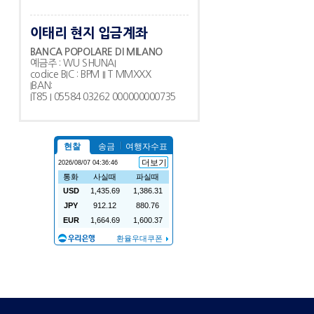
이태리 현지 입금계좌
BANCA POPOLARE DI MILANO
예금주 : WU SHUNAI
codice BIC : BPM II T MMXXX
IBAN:
IT85 I 05584 03262 000000000735