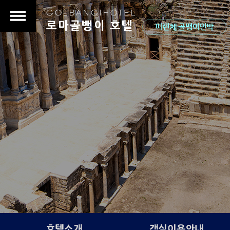
로마골뱅이 호텔
피렌체 골뱅이민박
s
호텔소개
객실이용안내