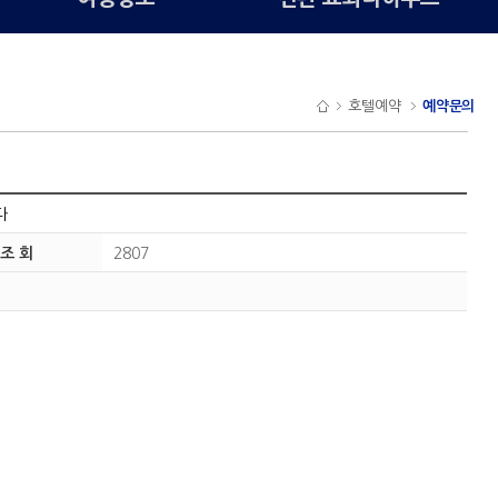
호텔예약
예약문의
다
조 회
2807