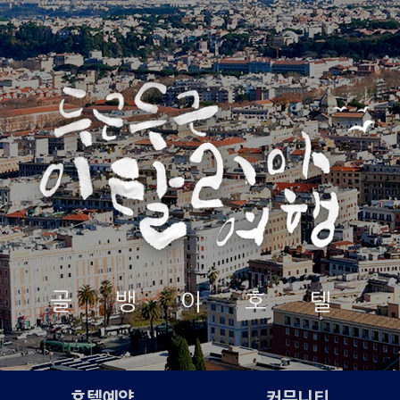
골 뱅 이 호 텔
호텔예약
커뮤니티