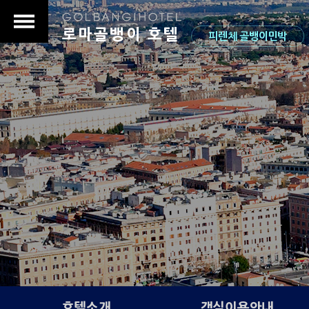
로마골뱅이 호텔
피렌체 골뱅이민박
s
호텔소개
객실이용안내