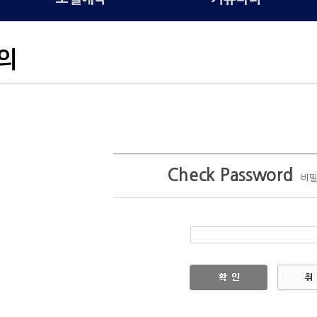
의
Check Password
비밀