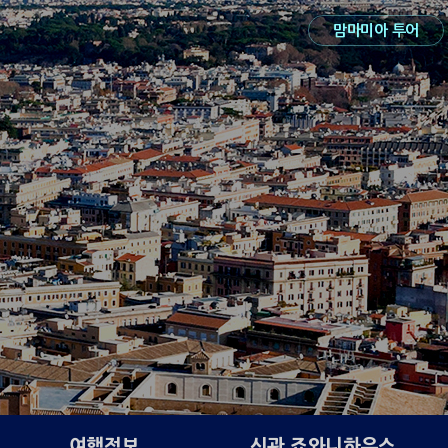
맘마미아 투어
여행정보
신관 죠와니하우스