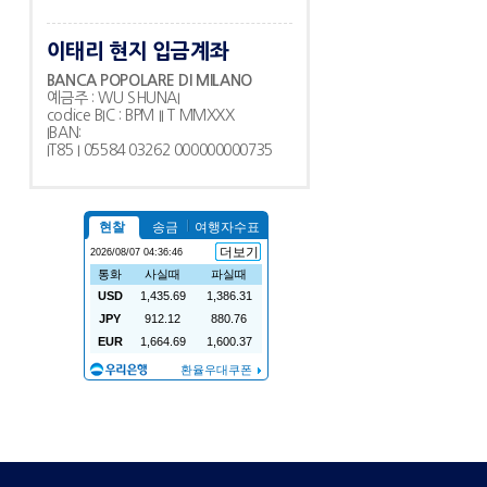
이태리 현지 입금계좌
BANCA POPOLARE DI MILANO
예금주 : WU SHUNAI
codice BIC : BPM II T MMXXX
IBAN:
IT85 I 05584 03262 000000000735