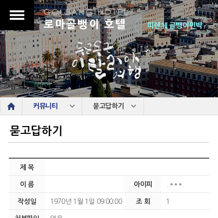
로마골뱅이 호텔
피렌체 골뱅이민박
s
커뮤니티
묻고답하기
묻고답하기
제 목
이 름
아이피
..***.
작성일
1970년 1월 1일 09:00:00
조 회
1