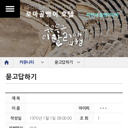
로마골뱅이 호텔
피렌체 골뱅이민박
s
커뮤니티
묻고답하기
묻고답하기
제 목
이 름
아이피
..***.
작성일
1970년 1월 1일 09:00:00
조 회
1