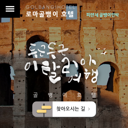
로마골뱅이 호텔
피렌체 골뱅이민박
골 뱅 이 호 텔
찾아오시는 길