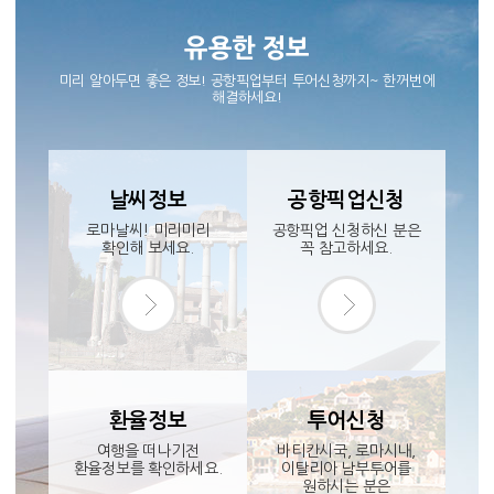
유용한 정보
미리 알아두면 좋은 정보! 공항픽업부터 투어신청까지~ 한꺼번에
해결하세요!
날씨정보
공항픽업신청
로마날씨! 미리미리
공항픽업 신청하신 분은
확인해 보세요.
꼭 참고하세요.
환율정보
투어신청
여행을 떠나기전
바티칸시국, 로마시내,
환율정보를 확인하세요.
이탈리아 남부투어를
원하시는 분은