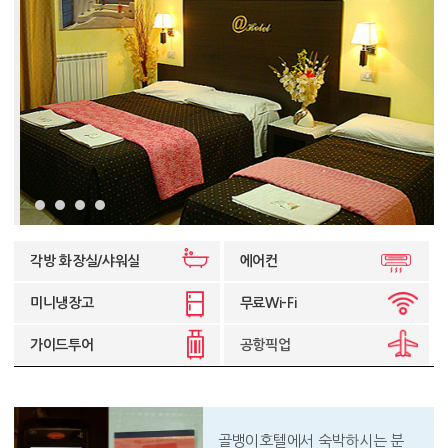
각방 화장실/샤워실
에어컨
미니냉장고
무료Wi-Fi
가이드투어
공항픽업
골뱅이호텔에서 숙박하시는 분