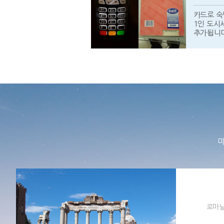
카드로 숙
1인 도시세
추가됩니다
미
로마날