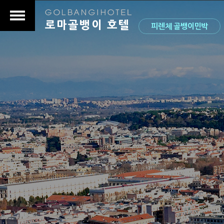
로마골뱅이 호텔
피렌체 골뱅이민박