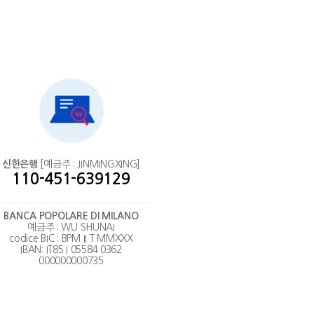
신한은행
[예금주 : JINMINGXING]
110-451-639129
BANCA POPOLARE DI MILANO
예금주 : WU SHUNAI
codice BIC : BPM II T MMXXX
IBAN: IT85 I 05584 0362
000000000735