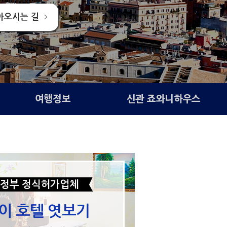
아오시는 길
여행정보
신관 죠와니하우스
정부 정식허가업체
이 호텔 엿보기