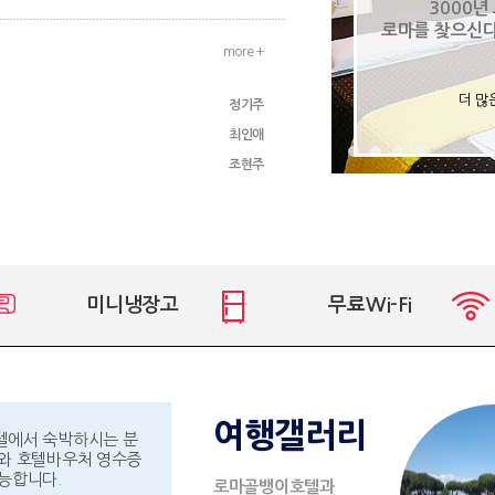
3000년
로마를 찾으신
more +
더 많
정기주
최인애
조현주
미니냉장고
무료Wi-Fi
여행갤러리
텔에서 숙박하시는 분
와 호텔바우처 영수증
능합니다.
로마골뱅이호텔과