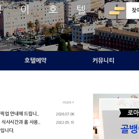
뱅 이 호 텔
찾
호텔예약
커뮤니티
more +
로마
업 안내해 드립니..
2026.07.06
식사시간과 룸 사용..
2022.05.15
골뱅
입니다.