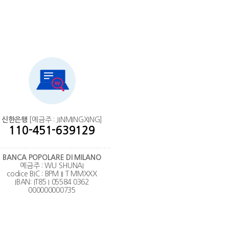
신한은행
[예금주 : JINMINGXING]
110-451-639129
BANCA POPOLARE DI MILANO
예금주 : WU SHUNAI
codice BIC : BPM II T MMXXX
IBAN: IT85 I 05584 0362
000000000735