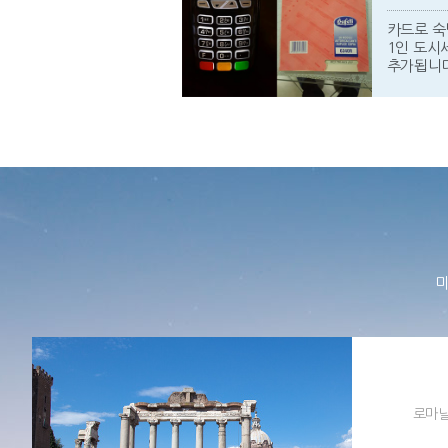
카드로 숙
1인 도시세
추가됩니다
미
로마날