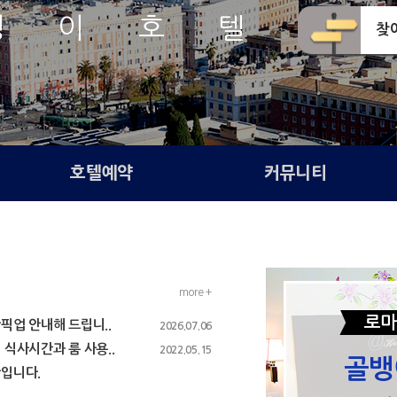
뱅 이 호 텔
찾
호텔예약
커뮤니티
more +
로마
업 안내해 드립니..
2026.07.06
식사시간과 룸 사용..
2022.05.15
골뱅
입니다.