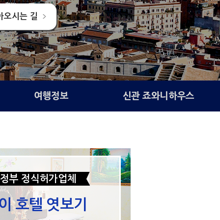
아오시는 길
여행정보
신관 죠와니하우스
정부 정식허가업체
이 호텔 엿보기