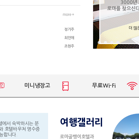
3000년
로마를 찾으신
more +
더 많
정기주
최인애
조현주
미니냉장고
무료Wi-Fi
여행갤러리
텔에서 숙박하시는 분
와 호텔바우처 영수증
능합니다.
로마골뱅이호텔과