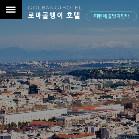
로마골뱅이 호텔
피렌체 골뱅이민박