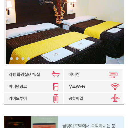
각방 화장실/샤워실
에어컨
미니냉장고
무료Wi-Fi
가이드투어
공항픽업
골뱅이호텔에서 숙박하시는 분