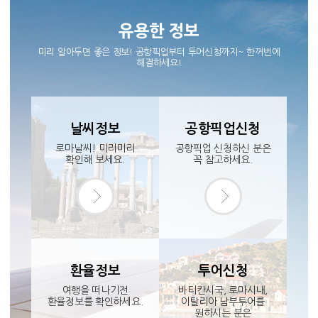
유용한 정보
미리 알아두면 좋은 정보! 공항픽업부터 투어신청까지~ 한꺼번에
해결하세요!
날씨정보
공항픽업신청
로마날씨! 미리미리
공항픽업 신청하신 분은
확인해 보세요.
꼭 참고하세요.
환율정보
투어신청
여행을 떠나기전
바티칸시국, 로마시내,
환율정보를 확인하세요.
이탈리아 남부투어를
원하시는 분은