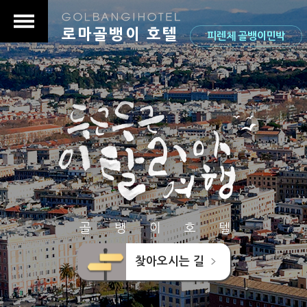
로마골뱅이 호텔
피렌체 골뱅이민박
골 뱅 이 호 텔
찾아오시는 길