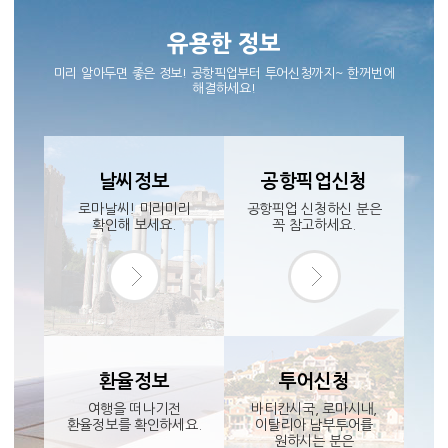
유용한 정보
미리 알아두면 좋은 정보! 공항픽업부터 투어신청까지~ 한꺼번에
해결하세요!
날씨정보
공항픽업신청
로마날씨! 미리미리
공항픽업 신청하신 분은
확인해 보세요.
꼭 참고하세요.
환율정보
투어신청
여행을 떠나기전
바티칸시국, 로마시내,
환율정보를 확인하세요.
이탈리아 남부투어를
원하시는 분은