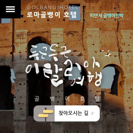
로마골뱅이 호텔
피렌체 골뱅이민박
골 뱅 이 호 텔
찾아오시는 길