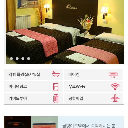
각방 화장실/샤워실
에어컨
미니냉장고
무료Wi-Fi
가이드투어
공항픽업
골뱅이호텔에서 숙박하시는 분