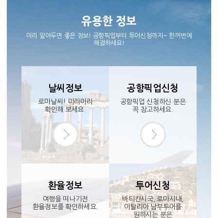
유용한 정보
미리 알아두면 좋은 정보! 공항픽업부터 투어신청까지~ 한꺼번에
해결하세요!
날씨정보
공항픽업신청
로마날씨! 미리미리
공항픽업 신청하신 분은
확인해 보세요.
꼭 참고하세요.
환율정보
투어신청
여행을 떠나기전
바티칸시국, 로마시내,
환율정보를 확인하세요.
이탈리아 남부투어를
원하시는 분은