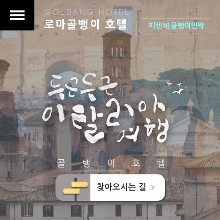
로마골뱅이 호텔
피렌체 골뱅이민박
골 뱅 이 호 텔
찾아오시는 길