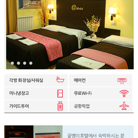
각방 화장실/샤워실
에어컨
미니냉장고
무료Wi-Fi
가이드투어
공항픽업
골뱅이호텔에서 숙박하시는 분