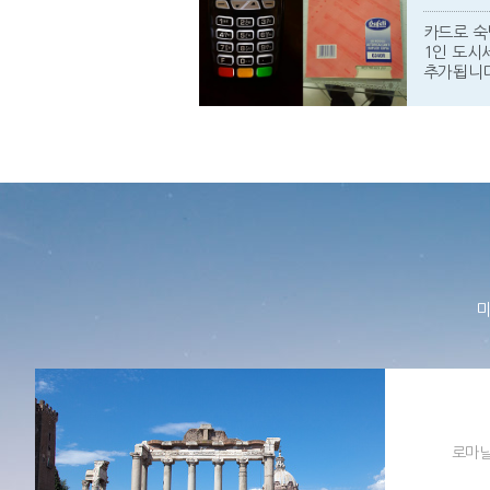
카드로 숙
1인 도시세
추가됩니다
미
로마날