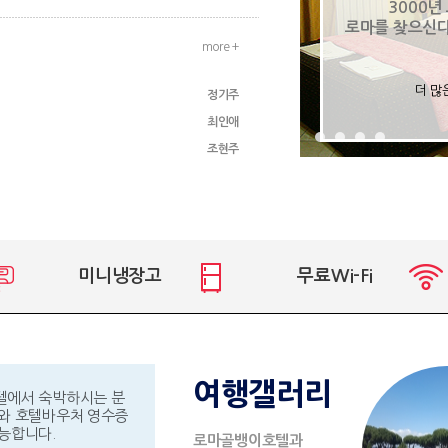
3000년
로마를 찾으신
more +
더 많
정기주
최인애
조현주
미니냉장고
무료Wi-Fi
여행갤러리
텔에서 숙박하시는 분
와 호텔바우처 영수증
능합니다.
로마골뱅이호텔과