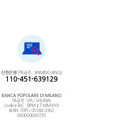
신한은행
[예금주 : JINMINGXING]
110-451-639129
BANCA POPOLARE DI MILANO
예금주 : WU SHUNAI
codice BIC : BPM II T MMXXX
IBAN: IT85 I 05584 0362
000000000735