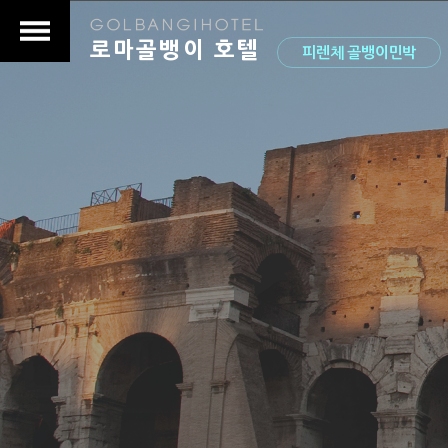
로마골뱅이 호텔
피렌체 골뱅이민박