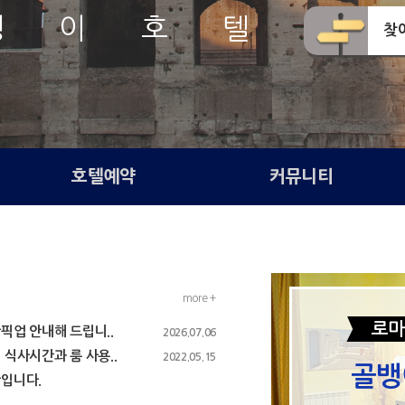
뱅 이 호 텔
찾
호텔예약
커뮤니티
more +
로마
업 안내해 드립니..
2026.07.06
식사시간과 룸 사용..
2022.05.15
골뱅
입니다.