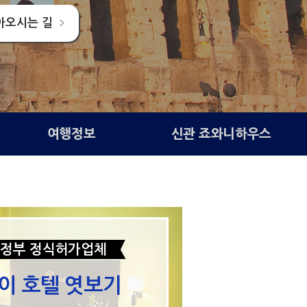
아오시는 길
여행정보
신관 죠와니하우스
정부 정식허가업체
이 호텔 엿보기